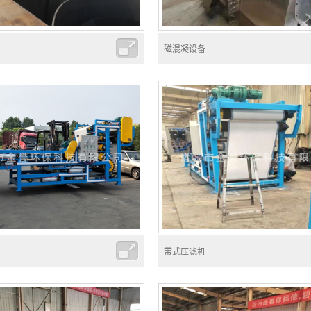
磁混凝设备
带式压滤机