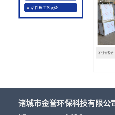
活性焦工艺设备
不锈钢澄清
诸城市金誉环保科技有限公