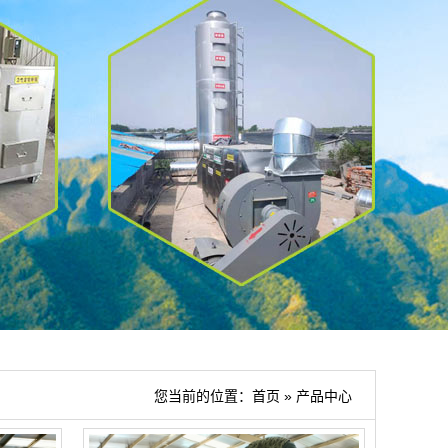
您当前的位置：
首页
»
产品中心