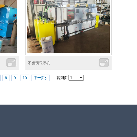
不锈钢气浮机
8
9
10
下一页
转到页